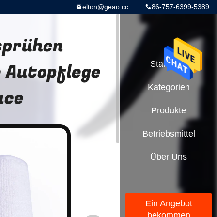
elton@geao.cc
86-757-6399-5389
sprühen
 Autopflege
Startseite
Kategorien
ace
Produkte
Betriebsmittel
Über Uns
Ein Angebot
bekommen