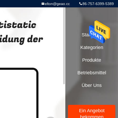
elton@geao.cc
86-757-6399-5389
tistatic
eidung der
Startseite
Kategorien
Produkte
Betriebsmittel
Über Uns
Ein Angebot
bekommen