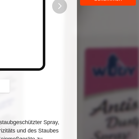
button
d staubgeschützter Spray,
rizitäts und des Staubes