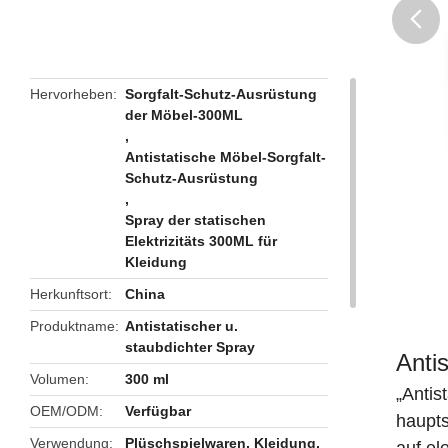
butto
Hervorheben
Sorgfalt-Schutz-Ausrüstung
der Möbel-300ML
,
Antistatische Möbel-Sorgfalt-
Schutz-Ausrüstung
,
Spray der statischen
Elektrizitäts 300ML für
Kleidung
Herkunftsort
China
Produktname
Antistatischer u.
staubdichter Spray
Anti
Volumen
300 ml
„Antis
OEM/ODM
Verfügbar
haupts
Verwendung
Plüschspielwaren, Kleidung,