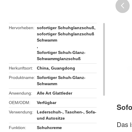
butto
Hervorheben
sofortiger Schuhglanzschuß
,
sofortiger Schuhglanzschuß
Schwamm
,
Sofortiger Schuh-Glanz-
Schwammglanzschuß
Herkunftsort
China, Guangdong
Produktname
Sofortiger Schuh-Glanz-
Schwamm
Anwendung
Alle Art Glattleder
OEM/ODM
Verfügbar
Sof
Verwendung
Lederschuh-, Taschen-, Sofa-
und Autositze
Das i
Funktion
Schuhcreme