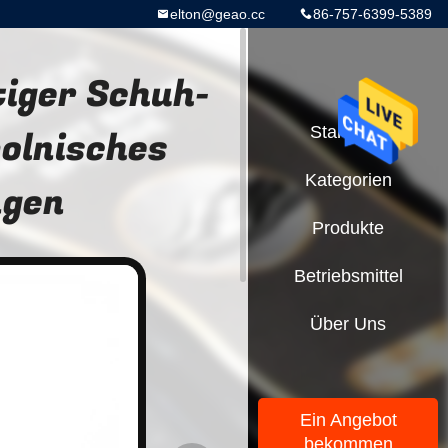
elton@geao.cc
86-757-6399-5389
iger Schuh-
olnisches
Startseite
Kategorien
ngen
Produkte
Betriebsmittel
Über Uns
Ein Angebot
bekommen