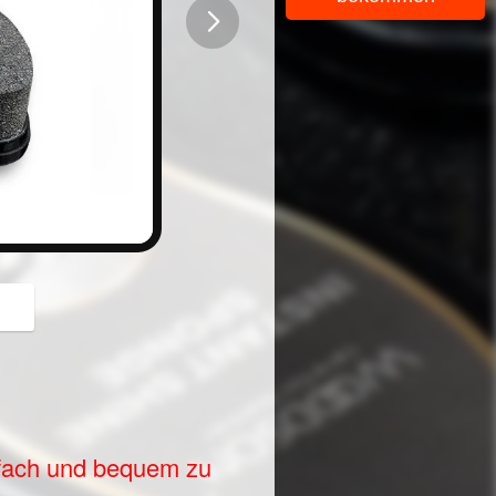
button
fach und bequem zu 