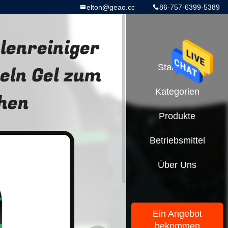
elton@geao.cc
86-757-6399-5389
lenreiniger
eln Gel zum
Startseite
Kategorien
hen
Produkte
Betriebsmittel
Über Uns
Ein Angebot
bekommen