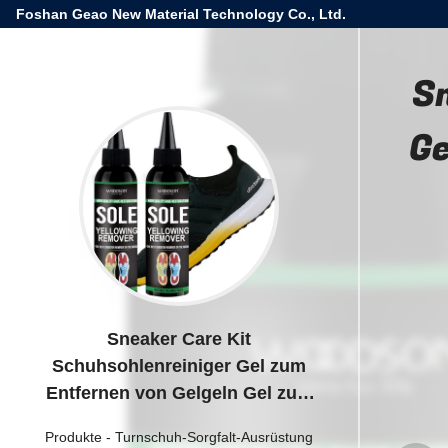
Foshan Geao New Material Technology Co., Ltd.
S
Ge
Sneaker Care Kit
Schuhsohlenreiniger Gel zum
Entfernen von Gelgeln Gel zum
Aufhellen von Schuhen
Produkte
-
Turnschuh-Sorgfalt-Ausrüstung