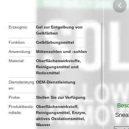
butto
Erzeugnis
Gel zur Entgelbung von
Gelbfärben
Funktion
Gelbfärbungsmittel
Anwendung
Mittensohlen und -sohlen
Material
Oberflächenwirkstoffe,
Reinigungsmittel und
Redoxmittel
Dienstleistung
OEM-Dienstleistung
en
Probe
Stellen Sie zur Verfügung
Besc
Produktbesta
Oberflächenwirkstoff,
ndteile
Reinigungsmittel, Enzym,
Sneak
aktives Oxidationsmittel,
Wasser