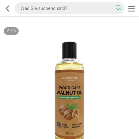
2
/
6