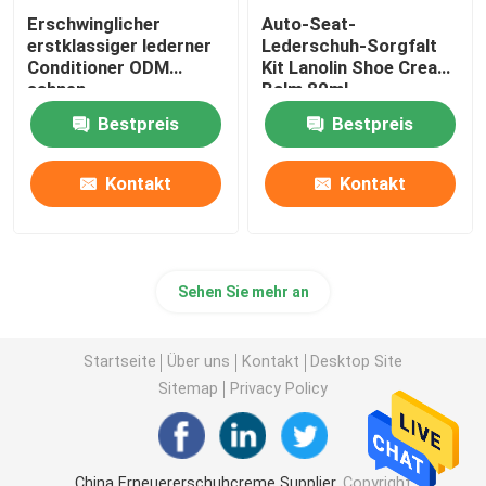
Erschwinglicher
Auto-Seat-
erstklassiger lederner
Lederschuh-Sorgfalt
Conditioner ODM
Kit Lanolin Shoe Cream
sahnen
Balm 80ml
Ernährungslotion für
Bestpreis
Bestpreis
Schuhe
Kontakt
Kontakt
Sehen Sie mehr an
Startseite
Über uns
Kontakt
Desktop Site
Sitemap
Privacy Policy
China Erneuererschuhcreme Supplier.
Copyright