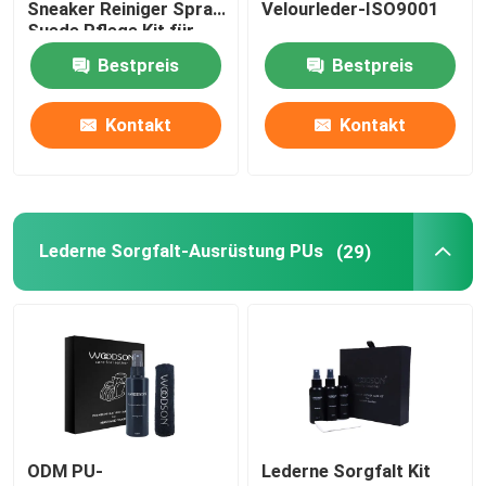
Sneaker Reiniger Spray
Velourleder-ISO9001
Suede Pflege Kit für
Sneakerhead
Lederne Reinigungsausrüstung
Bestpreis
Bestpreis
Kontakt
Kontakt
Lederschuh-Sorgfalt-Ausrüstung
lederne Ernährungscreme
Lederne Sorgfalt-Ausrüstung PUs
(29)
Schuh-Reinigungscreme
Auto-Wachs-Spray-Polnisches
Turnschuh-Sorgfalt-Ausrüstung
Möbel-Sorgfalt-Schutz-Ausrüstung
ODM PU-
Lederne Sorgfalt Kit