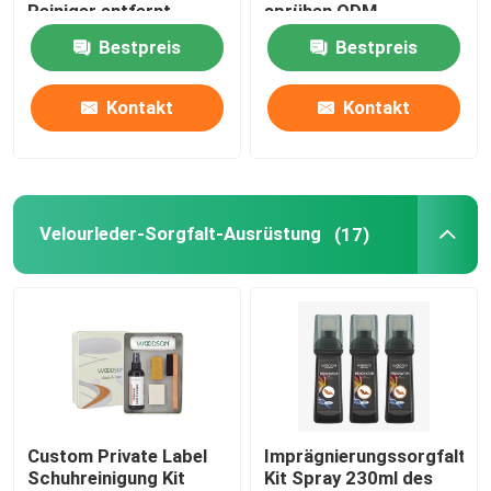
Reiniger entfernt
sprühen ODM
effektiv Schmutz-
entfernen effektiv
Bestpreis
Bestpreis
Ölflecke
Schmutz
Fabrik Tour
Kontakt
Kontakt
Qualitätskontrolle
Kontakt
Velourleder-Sorgfalt-Ausrüstung
(17)
Nachrichten
Nubukleder-Sorgfalt-Ausrüstung
Velourleder-Sorgfalt-Ausrüstung
Custom Private Label
Imprägnierungssorgfalt
Schuhreinigung Kit
Kit Spray 230ml des
Lederne Sorgfalt-Ausrüstung PUs