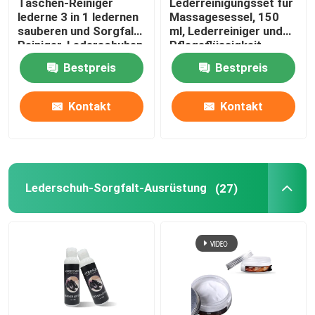
Taschen-Reiniger
Lederreinigungsset für
lederne 3 in 1 ledernen
Massagesessel, 150
Sportpflege
sauberen und Sorgfalt-
ml, Lederreiniger und
Reiniger-Lederschuhen
Pflegeflüssigkeit
Bestpreis
Bestpreis
Kontakt
Kontakt
Lederschuh-Sorgfalt-Ausrüstung
(27)