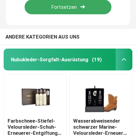
ANDERE KATEGORIEN AUS UNS
Nubukleder-Sorgfalt-Ausrüstung
(19)
Startseite
Produkte
Farbschnee-Stiefel-
Wasserabweisender
Veloursleder-Schuh-
schwarzer Marine-
Erneuerer-Entgiftungs-
Veloursleder-Erneuerer
Über uns